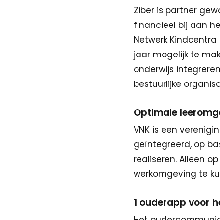
Ziber is partner ge
financieel bij aan h
Netwerk Kindcentra 
jaar mogelijk te mak
onderwijs integrere
bestuurlijke organisa
Optimale leeromge
VNK is een verenigi
geïntegreerd, op bas
realiseren. Alleen o
werkomgeving te kun
1 ouderapp voor 
Het oudercommunica