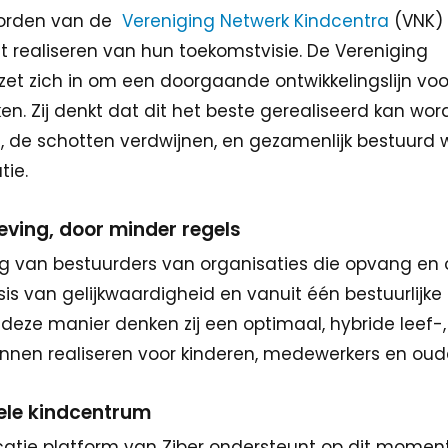
worden van de
Vereniging Netwerk Kindcentra
(VNK)
et realiseren van hun toekomstvisie. De Vereniging
zet zich in om een doorgaande ontwikkelingslijn voo
en. Zij denkt dat dit het beste gerealiseerd kan wo
n, de schotten verdwijnen, en gezamenlijk bestuurd
tie.
ving, door minder regels
ng van bestuurders van organisaties die opvang en 
is van gelijkwaardigheid en vanuit één bestuurlijke
p deze manier denken zij een optimaal, hybride leef-,
nen realiseren voor kinderen, medewerkers en oud
hele kindcentrum
tie platform van Ziber ondersteunt op dit moment