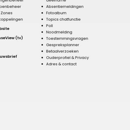
lingenbeheer
deelname
penbeheer
Absentiemeldingen
r Zones
Fotoalbum
koppelingen
Topics chatfunctie
Poll
bsite
Noodmelding
nseView (tv)
Toestemmingsvragen
Gespreksplanner
Betaalverzoeken
euwsbrief
Ouderprofiel & Privacy
Adres & contact