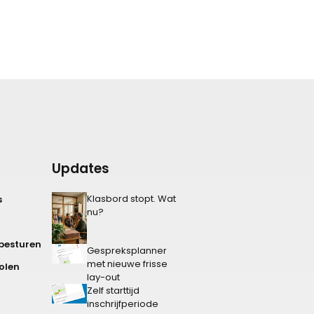
Updates
Klasbord stopt. Wat
s
nu?
besturen
Gespreksplanner
met nieuwe frisse
olen
lay-out
Zelf starttijd
inschrijfperiode