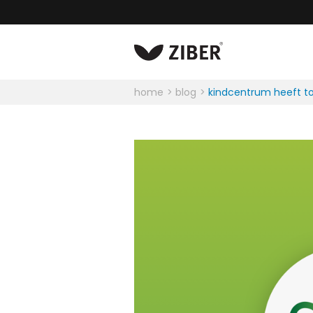
home
blog
kindcentrum heeft t