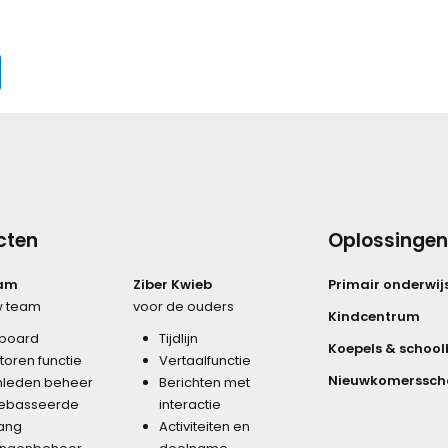
cten
Oplossingen
eam
Ziber Kwieb
Primair onderwij
w team
voor de ouders
Kindcentrum
board
Tijdlijn
Koepels & school
storen functie
Vertaalfunctie
Nieuwkomerssch
leden beheer
Berichten met
gebasseerde
interactie
ang
Activiteiten en