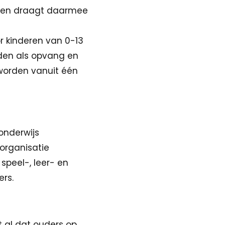
 en draagt daarmee
r kinderen van 0-13
rden als opvang en
 worden vanuit één
onderwijs
 organisatie
 speel-, leer- en
ers.
 al dat ouders op