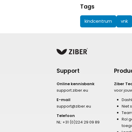
Tags
kindcentrum
vnk
Support
Produ
Online kennisbank
Ziber T
support.ziber.eu
voor jou
E-mail
Dash
support@ziber.eu
Niet 
Team
Telefoon
Rol 
NL:
+31 (0)224 29 09 89
toeg