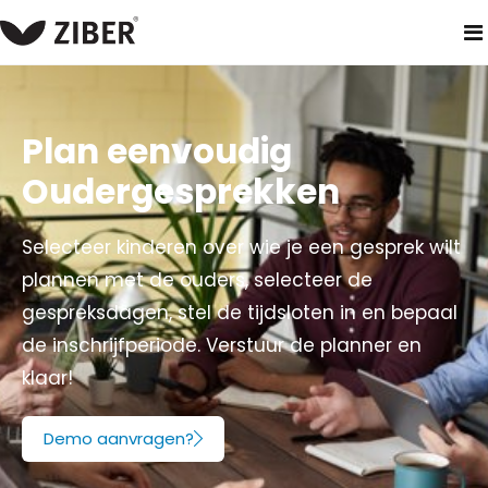
home
producten
ouderapp
gespreksplanner
Plan eenvoudig
Oudergesprekken
Selecteer kinderen over wie je een gesprek wilt
plannen met de ouders, selecteer de
gespreksdagen, stel de tijdsloten in en bepaal
de inschrijfperiode. Verstuur de planner en
klaar!
Demo aanvragen?