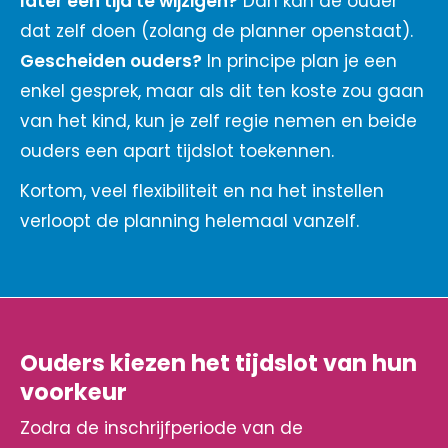
later een tijd te wijzigen?
Dan kan de ouder
dat zelf doen (zolang de planner openstaat).
Gescheiden ouders?
In principe plan je een
enkel gesprek, maar als dit ten koste zou gaan
van het kind, kun je zelf regie nemen en beide
ouders een apart tijdslot toekennen.
Kortom, veel flexibiliteit en na het instellen
verloopt de planning helemaal vanzelf.
Ouders kiezen het tijdslot van hun
voorkeur
Zodra de inschrijfperiode van de