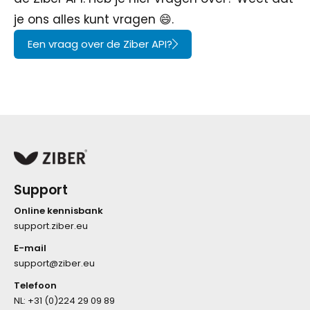
je ons alles kunt vragen 😄.
Een vraag over de Ziber API?
Support
Online kennisbank
support.ziber.eu
E-mail
support@ziber.eu
Telefoon
NL:
+31 (0)224 29 09 89