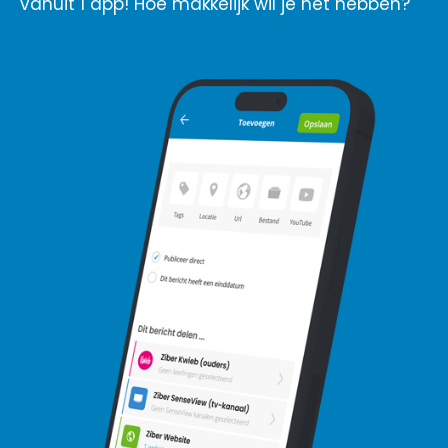
vanuit 1 app! Hoe makkelijk wil je het hebben?