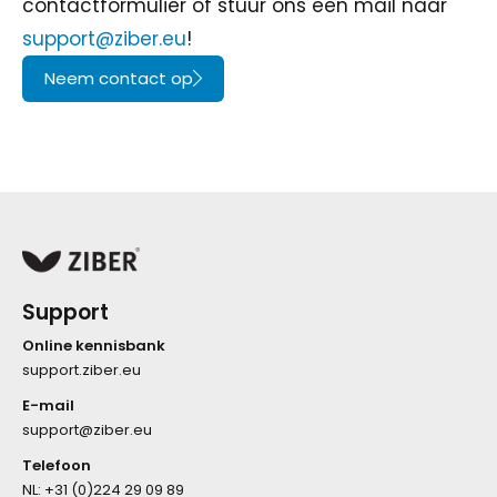
contactformulier of stuur ons een mail naar
support@ziber.eu
!
Neem contact op
Support
Online kennisbank
support.ziber.eu
E-mail
support@ziber.eu
Telefoon
NL:
+31 (0)224 29 09 89