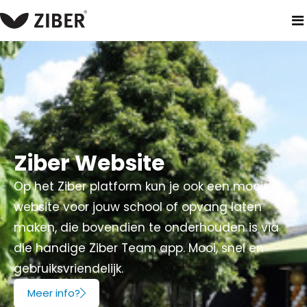
home
producten
ziber website - school en opvang
Ziber Website
Op het Ziber platform kun je ook een mooie
website voor jouw school of opvang laten
maken, die bovendien te onderhouden is via
die handige Ziber Team app. Mooi, snel en
gebruiksvriendelijk.
Meer info?