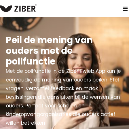
home
producten
ouderapp
poll
Peil de mening van
ouders met de
pollfunctie
Met de pollfunctie in de Ziber Kwieb App kun je
eenvoudig de mening van ouders peilen. Stel
vragen, verzamel feedback en maak
beslissingen die aansluiten bij de wensen van
ouders. Perfect voor scholen en
kinderopvangorganisaties die ouders actief
willen betrekken!