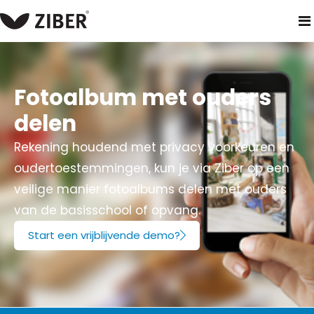
home
producten
ouderapp
fotoalbum
Fotoalbum met ouders
delen
Rekening houdend met privacy voorkeuren en
oudertoestemmingen, kun je via Ziber op een
veilige manier fotoalbums delen met ouders
van de basisschool of opvang.
Start een vrijblijvende demo?