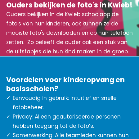
Ouders bekijken de foto's in Kwieb!
Ouders bekijken in de Kwieb schoolapp de
foto's van hun kinderen, ook kunnen ze de
mooiste foto's downloaden en op hun telefoon
zetten. Zo beleeft de ouder ook een stuk van
de uitstapjes die hun kind maken in de groep.
Voordelen voor kinderopvang en
basisscholen?
Eenvoudig in gebruik: Intuïtief en snelle
fotobeheer.
Privacy: Alleen geautoriseerde personen
hebben toegang tot de foto’s.
Samenwerking: Alle teamleden kunnen hun