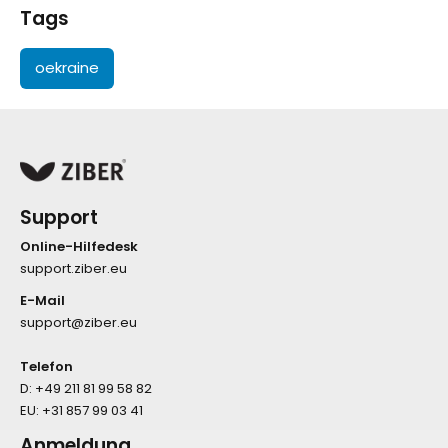
Tags
oekraine
Support
Online-Hilfedesk
support.ziber.eu
E-Mail
support@ziber.eu
Telefon
D:
+49 211 81 99 58 82
EU:
+31 857 99 03 41
Anmeldung