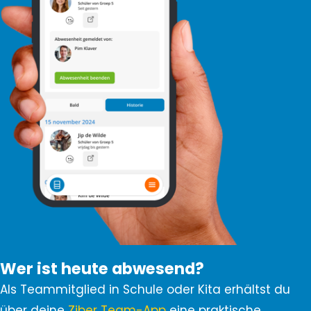
Wer ist heute abwesend?
Als Teammitglied in Schule oder Kita erhältst du
über deine
Ziber Team-App
eine praktische