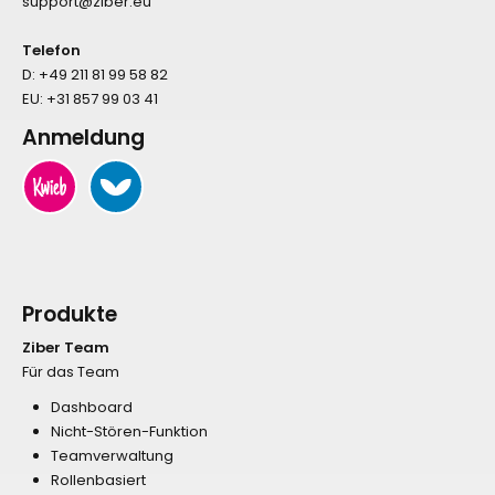
support@ziber.eu
Telefon
D:
+49 211 81 99 58 82
EU:
+31 857 99 03 41
Anmeldung
Produkte
Ziber Team
Für das Team
Dashboard
Nicht-Stören-Funktion
Teamverwaltung
Rollenbasiert