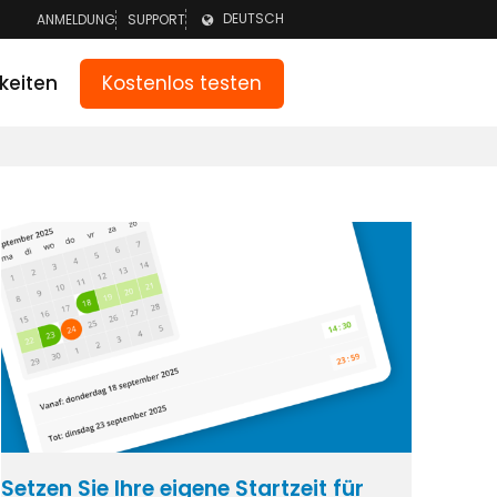
DEUTSCH
ANMELDUNG
SUPPORT
ANMELDEN TEAM
NEDERLANDS
Kostenlos testen
keiten
ANMELDEN ELTERN
ENGLISH
Setzen Sie Ihre eigene Startzeit für