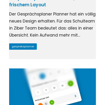
Zustimmungsanfragen
Ziber SenseView
frischem Layout
Gesprächsplaner
Infoscreen im Gebäude
Zahlungsaufforderungen
Der Gesprächsplaner Planner hat ein völlig
Profil & Datenschutz
neues Design erhalten. Für das Schulteam
Adresse und Kontakt
Ziber API
in Ziber Team bedeutet das: alles in einer
Verknüpfe andere Plattformen über die API
Übersicht. Kein Aufwand mehr mit…
gespreksplanner