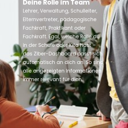
Deine Rolle im Team
Lehrer, Verwaltung, Schulleiter,
Elternvertreter, pädagogische
Fachkraft, Praktikant oder
Fachkraft. Egal, welche Rolle du
in der Schule oder Kita hast –
das Ziber-Dashboard passt sich
automatisch an dich an. So sind
alle angezeigten Informationen
immer relevant für dich.