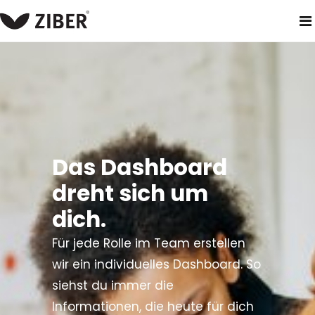
heim
produkte
ziber team
dashboard
Das Dashboard
dreht sich um
dich.
Für jede Rolle im Team erstellen
wir ein individuelles Dashboard. So
siehst du immer die
Informationen, die heute für dich