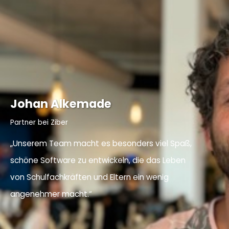
Johan Alkemade
Partner bei Ziber
„Unserem Team macht es besonders viel Spaß,
schöne Software zu entwickeln, die das Leben
von Schulfachkräften und Eltern ein wenig
angenehmer macht.“