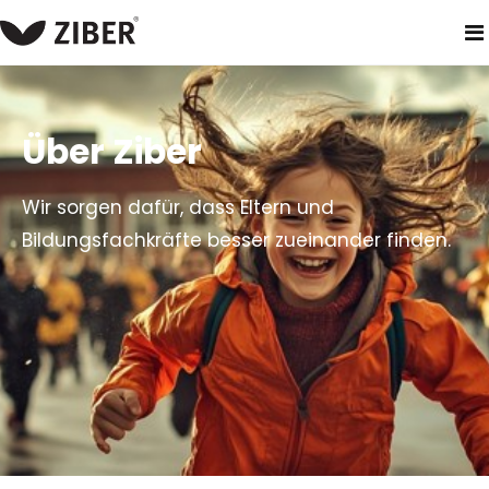
heim
über ziber
Über Ziber
Wir sorgen dafür, dass Eltern und
Bildungsfachkräfte besser zueinander finden.