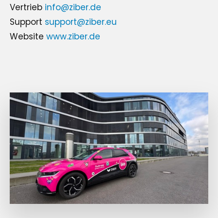
Vertrieb
info@ziber.de
Support
support@ziber.eu
Website
www.ziber.de