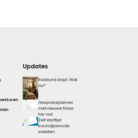
Updates
Klasbord stopt. Wat
s
nu?
besturen
Gespreksplanner
met nieuwe frisse
olen
lay-out
Zelf starttijd
inschrijfperiode
instellen