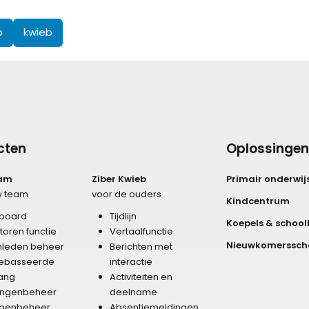
p
kwieb
cten
Oplossingen
eam
Ziber Kwieb
Primair onderwij
w team
voor de ouders
Kindcentrum
board
Tijdlijn
Koepels & school
storen functie
Vertaalfunctie
Nieuwkomerssch
leden beheer
Berichten met
gebasseerde
interactie
ang
Activiteiten en
lingenbeheer
deelname
penbeheer
Absentiemeldingen