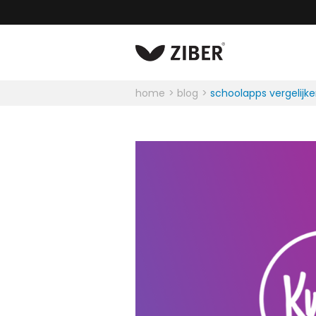
home
blog
schoolapps vergelijk