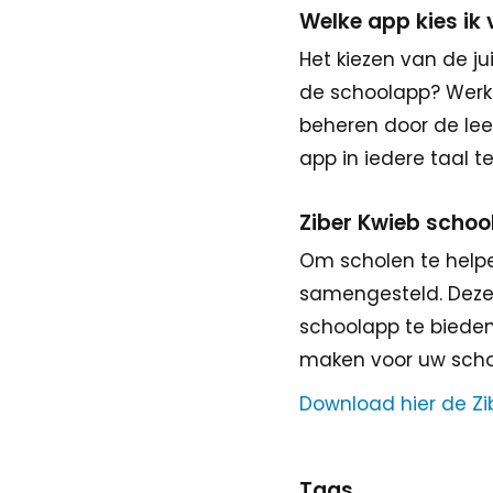
Welke app kies ik 
Het kiezen van de ju
de schoolapp? Werkt
beheren door de lee
app in iedere taal t
Ziber Kwieb schoo
Om scholen te helpen
samengesteld. Deze P
schoolapp te bieden
maken voor uw scho
Download hier de Zi
Tags