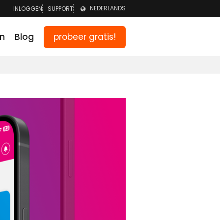
NEDERLANDS
INLOGGEN
SUPPORT
LOGGEN TEAM
ENGLISH
probeer gratis!
en
Blog
GGEN OUDERS
DEUTSCH