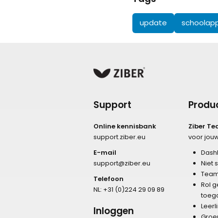
update
schoolap
Support
Produ
Online kennisbank
Ziber T
support.ziber.eu
voor jou
E-mail
Dash
support@ziber.eu
Niet 
Team
Telefoon
Rol 
NL:
+31 (0)224 29 09 89
toeg
Leer
Inloggen
Groe