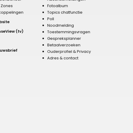
r Zones
Fotoalbum
koppelingen
Topics chatfunctie
Poll
bsite
Noodmelding
nseView (tv)
Toestemmingsvragen
Gespreksplanner
Betaalverzoeken
euwsbrief
Ouderprofiel & Privacy
Adres & contact