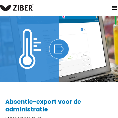
home
blog
absentie-export voor de administratie
Absentie-export voor de
administratie