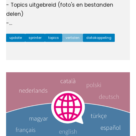
- Topics uitgebreid (foto's en bestanden
delen)
-…
update
sprinter
topics
vertalen
datakoppeling