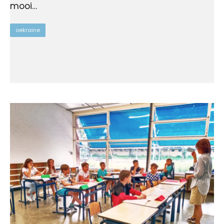
mooi…
oekraine