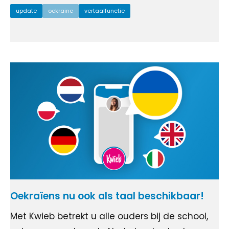
update
oekraine
vertaalfunctie
Oekraïens nu ook als taal beschikbaar!
Met Kwieb betrekt u alle ouders bij de school,