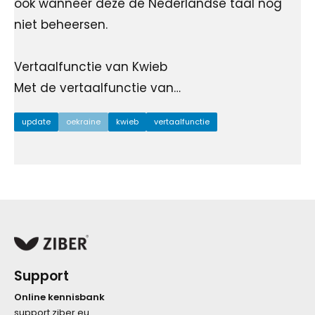
ook wanneer deze de Nederlandse taal nog
niet beheersen.
Vertaalfunctie van Kwieb
Met de vertaalfunctie van…
update
oekraine
kwieb
vertaalfunctie
Support
Online kennisbank
support.ziber.eu