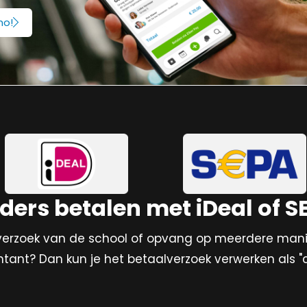
Datakoppelingen
Poll
Nieuwkomersscholen
Ziber SensevIew
mo!
Noodmelding
Voor leerlingen die nieuw zijn in het land
Infoscherm in jullie gebouw
Toestemmingsvragen
Gespreksplanner
Ziber API
Betaalverzoeken
Koppel naar ieder platform
Ouderprofiel & Privacy
Adres & contact
ders betalen met iDeal of S
erzoek van de school of opvang op meerdere manier
ntant? Dan kun je het betaalverzoek verwerken als "