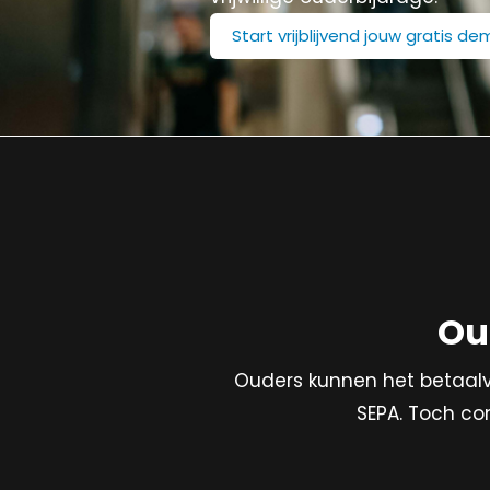
Start vrijblijvend jouw gratis de
Ou
Ouders kunnen het betaalv
SEPA. Toch co