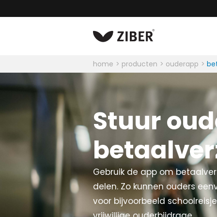
home
producten
ouderapp
be
Stuur oud
betaalver
Gebruik de app om betaalver
delen. Zo kunnen ouders een
voor bijvoorbeeld schoolreisje
vrijwillige ouderbijdrage.