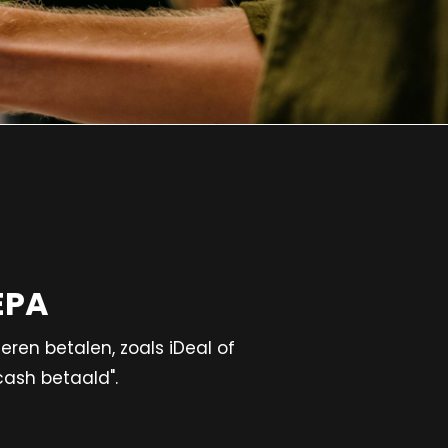
EPA
en betalen, zoals iDeal of
cash betaald".