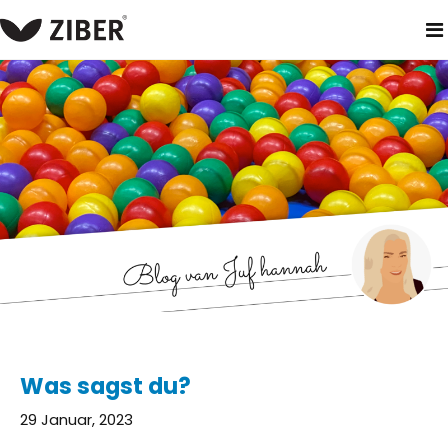
heim
neuigkeiten
was sagst du?
Was sagst du?
29 Januar, 2023