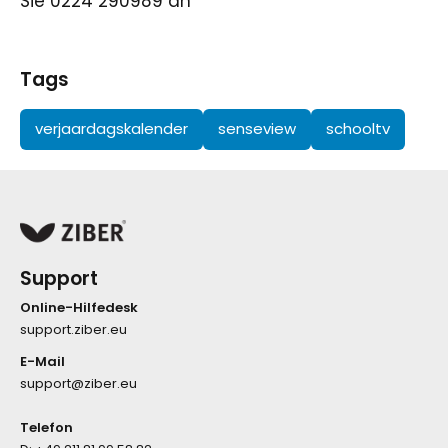
Sie 0224 290989 an
Tags
verjaardagskalender
senseview
schooltv
Support
Online-Hilfedesk
support.ziber.eu
E-Mail
support@ziber.eu
Telefon