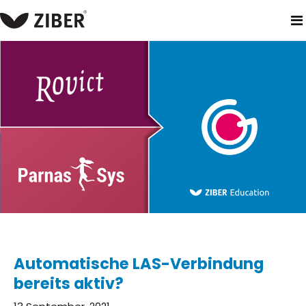
heim
neuigkeiten
automatische las-verbindung bereits akti
Automatische LAS-Verbindung
bereits aktiv?