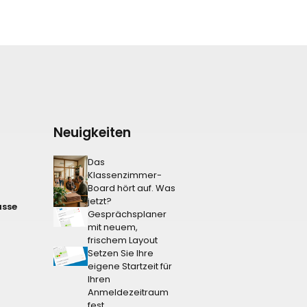
Neuigkeiten
Das
Klassenzimmer-
Board hört auf. Was
jetzt?
asse
Gesprächsplaner
mit neuem,
frischem Layout
Setzen Sie Ihre
eigene Startzeit für
Ihren
Anmeldezeitraum
fest