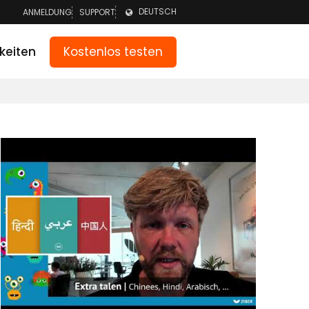
DEUTSCH
ANMELDUNG
SUPPORT
ANMELDEN TEAM
NEDERLANDS
Kostenlos testen
keiten
ANMELDEN ELTERN
ENGLISH