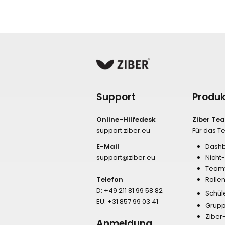
Support
Produk
Online-Hilfedesk
Ziber Te
support.ziber.eu
Für das 
E-Mail
Dash
support@ziber.eu
Nicht
Team
Telefon
Rolle
D:
+49 211 81 99 58 82
Schül
EU:
+31 857 99 03 41
Grupp
Ziber
Anmeldung