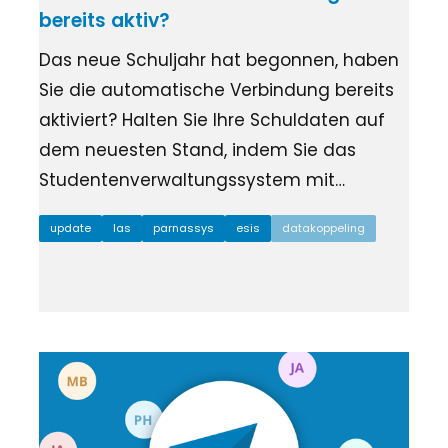
Zustimmungsanfragen
Ziber SenseView
bereits aktiv?
Gesprächsplaner
Infoscreen im Gebäude
Zahlungsaufforderungen
Das neue Schuljahr hat begonnen, haben
Profil & Datenschutz
Sie die automatische Verbindung bereits
Adresse und Kontakt
Ziber API
aktiviert? Halten Sie Ihre Schuldaten auf
Verknüpfe andere Plattformen über die API
dem neuesten Stand, indem Sie das
Studentenverwaltungssystem mit…
update
las
parnassys
esis
datakoppeling