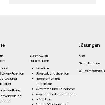
te
Lösungen
am
Ziber Kwieb
Kita
Team
Für die Eltern
Grundschule
board
Timeline
Willkommenskl
-Stören-Funktion
Übersetzungsfunktion
verwaltung
Nachrichten mit
nbasiert
Interaktion
Aktivitäten und Teilnahme
erverwaltung
Abwesenheitsmeldungen
enverwaltung
Fotoalbum
-Zonen
Topics (Chatfunktion)