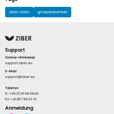
ziber team
groepenbeheer
Support
Online-Hilfedesk
support.ziber.eu
E-Mail
support@ziber.eu
Telefon
D:
+49 211 81 99 58 82
EU:
+31 857 99 03 41
Anmeldung