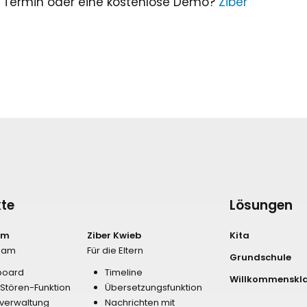
 Termin oder eine kostenlose Demo?
Ziber
te
Lösungen
am
Ziber Kwieb
Kita
Team
Für die Eltern
Grundschule
board
Timeline
Willkommenskl
-Stören-Funktion
Übersetzungsfunktion
verwaltung
Nachrichten mit