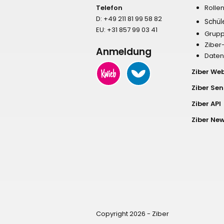
Telefon
Rolle
D:
+49 211 81 99 58 82
Schül
EU:
+31 857 99 03 41
Grupp
Ziber
Anmeldung
Date
Ziber We
Ziber Sen
Ziber API
Ziber New
Copyright 2026 - Ziber