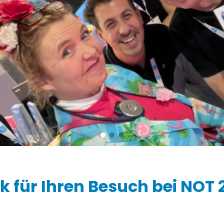
Zustimmungsanfragen
Ziber SenseView
Gesprächsplaner
Infoscreen im Gebäude
Zahlungsaufforderungen
Profil & Datenschutz
Adresse und Kontakt
Ziber API
Verknüpfe andere Plattformen über die API
k für Ihren Besuch bei NOT 