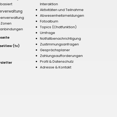
nbasiert
Interaktion
Aktivitäten und Teilnahme
erverwaltung
Abwesenheitsmeldungen
enverwaltung
Fotoalbum
-Zonen
Topics (Chatfunktion)
nanbindungen
Umfrage
bseite
Notfallbenachrichtigung
Zustimmungsanfragen
seView (tv)
Gesprächsplaner
Zahlungsaufforderungen
Profil & Datenschutz
sletter
Adresse & Kontakt