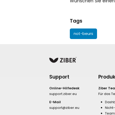
Wünschen Sie einen
Tags
not-beurs
Support
Produk
Online-Hilfedesk
Ziber Te
support.ziber.eu
Für das 
E-Mail
Dash
support@ziber.eu
Nicht
Team