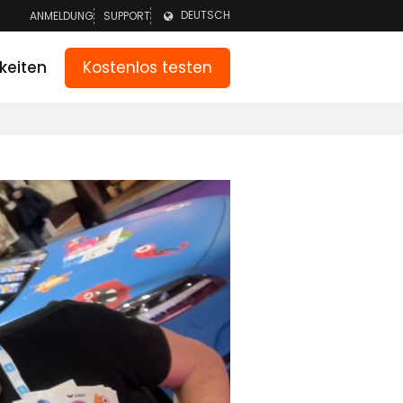
DEUTSCH
ANMELDUNG
SUPPORT
ANMELDEN TEAM
NEDERLANDS
Kostenlos testen
keiten
ANMELDEN ELTERN
ENGLISH