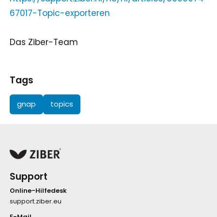
67017-Topic-exporteren
Das Ziber-Team
Tags
gnap
topics
Support
Online-Hilfedesk
support.ziber.eu
E-Mail