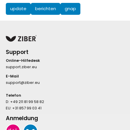
update
berichten
gnap
Support
Online-Hilfedesk
support.ziber.eu
E-Mail
support@ziber.eu
Telefon
D:
+49 211 81 99 58 82
EU:
+31 857 99 03 41
Anmeldung