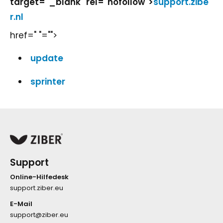
target="_blank" rel="nofollow">
support.zibe
r.nl
href=" "="">
update
sprinter
Support
Online-Hilfedesk
support.ziber.eu
E-Mail
support@ziber.eu