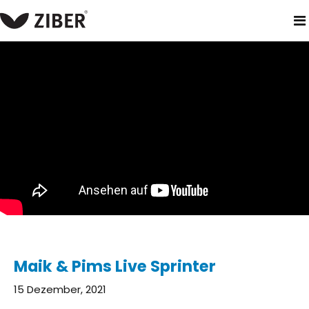
heim
neuigkeiten
maik & pims live sprinter
Maik & Pims Live Sprinter
15 Dezember, 2021