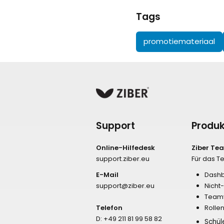
Tags
promotiemateriaal
Support
Produk
Online-Hilfedesk
Ziber Te
support.ziber.eu
Für das 
E-Mail
Dash
support@ziber.eu
Nicht
Team
Telefon
Rolle
D:
+49 211 81 99 58 82
Schül