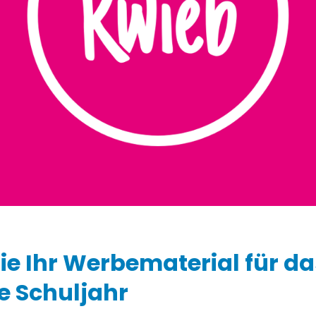
Zustimmungsanfragen
Ziber SenseView
Gesprächsplaner
Infoscreen im Gebäude
Zahlungsaufforderungen
Profil & Datenschutz
Adresse und Kontakt
Ziber API
Verknüpfe andere Plattformen über die API
Sie Ihr Werbematerial für da
 Schuljahr