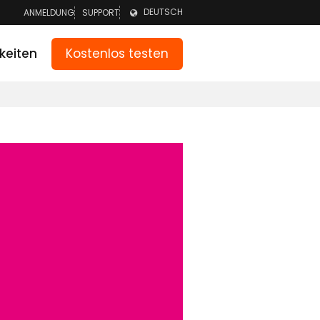
DEUTSCH
ANMELDUNG
SUPPORT
ANMELDEN TEAM
NEDERLANDS
Kostenlos testen
keiten
ANMELDEN ELTERN
ENGLISH