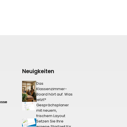
Neuigkeiten
Das
Klassenzimmer-
Board hört auf. Was
jetzt?
asse
Gesprächsplaner
mit neuem,
frischem Layout
Setzen Sie Ihre
eigene Startzeit für