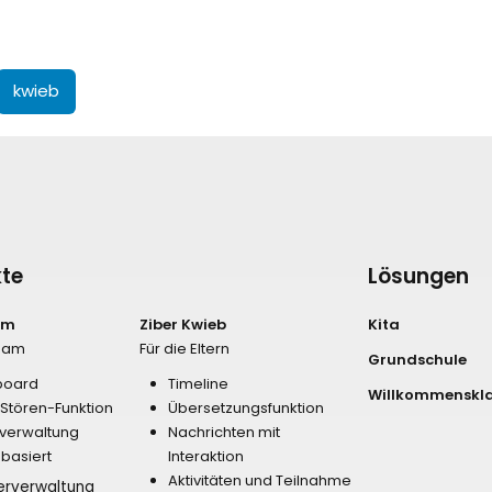
kwieb
te
Lösungen
am
Ziber Kwieb
Kita
Team
Für die Eltern
Grundschule
board
Timeline
Willkommenskl
-Stören-Funktion
Übersetzungsfunktion
verwaltung
Nachrichten mit
nbasiert
Interaktion
Aktivitäten und Teilnahme
erverwaltung