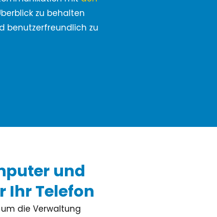
Zustimmungsanfragen
Ziber SenseView
Überblick zu behalten
Gesprächsplaner
Infoscreen im Gebäude
Zahlungsaufforderungen
d benutzerfreundlich zu
Profil & Datenschutz
Adresse und Kontakt
Ziber API
Verknüpfe andere Plattformen über die API
mputer und
Ihr Telefon
 um die Verwaltung