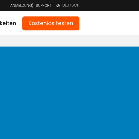
DEUTSCH
ANMELDUNG
SUPPORT
ANMELDEN TEAM
NEDERLANDS
Kostenlos testen
keiten
ANMELDEN ELTERN
ENGLISH