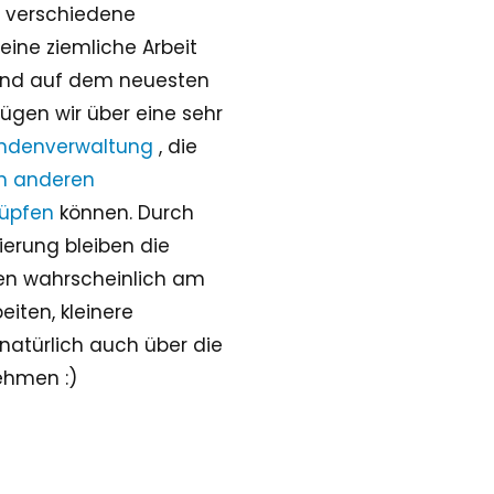
e verschiedene
eine ziemliche Arbeit
en und auf dem neuesten
fügen wir über eine sehr
endenverwaltung
, die
en anderen
üpfen
können. Durch
erung bleiben die
den wahrscheinlich am
iten, kleinere
natürlich auch über die
hmen :)