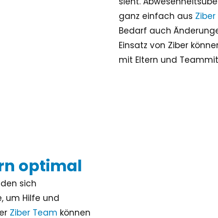
sieht. Abwesenheitsübe
ganz einfach aus
Zibe
Bedarf auch Änderung
Einsatz von Ziber können
mit Eltern und Teammi
rn optimal
nden sich
, um Hilfe und
ber
Ziber Team
können