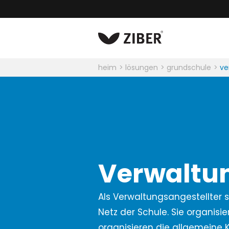
heim
lösungen
grundschule
ve
Verwaltu
Als Verwaltungsangestellter s
Netz der Schule. Sie organisi
organisieren die allgemeine