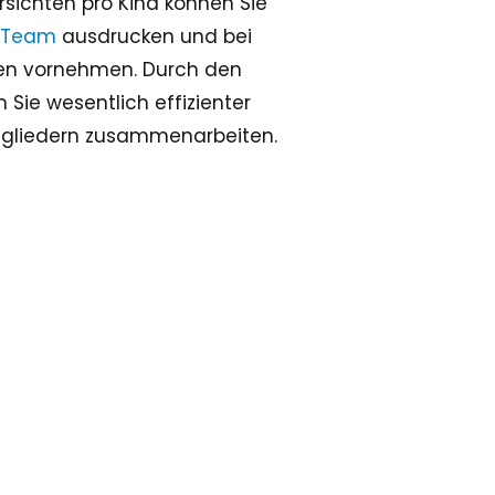
rsichten pro Kind können Sie
r Team
ausdrucken und bei
en vornehmen. Durch den
 Sie wesentlich effizienter
tgliedern zusammenarbeiten.